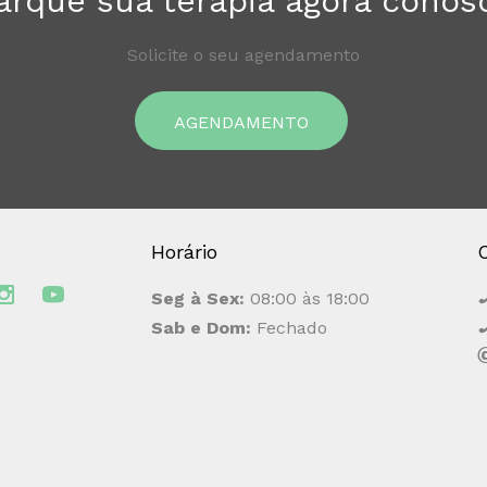
rque sua terapia agora conos
Solicite o seu agendamento
AGENDAMENTO
Horário
Seg à Sex:
08:00 às 18:00
Sab e Dom:
Fechado